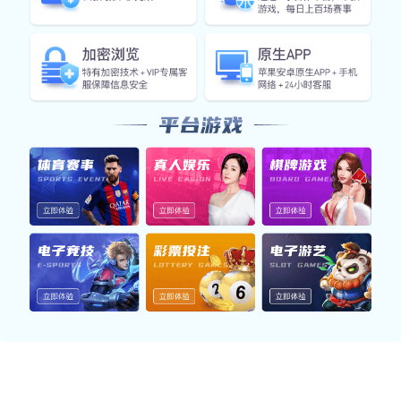
随着时间推移，费德勒与梅西也逐渐成为各自体育项
目中的标志性人物。他们不仅仅是冠军，更是球迷心
中的偶像。他们用自己的努力告诉年轻一代，即使面
临艰难挑战，只要坚持不懈，就一定能取得成功。
2、心理压力管理的重要性
顶尖运动员常常承受着巨大的心理压力，无论是来自
比赛本身还是外界媒体和公众舆论。然而，对于费德
勒来说，他一直以来都非常注重心理素质训练，这也
是他能够保持长期高水平竞技状态的重要原因之一。
在赞美梅西夺冠后，他提到这一点尤为重要，因为夺
冠意味着更多的是卸下肩上的重担，让自己轻松去享
受比赛。
而对于梅西而言，在经历过多次国际大赛未能夺冠