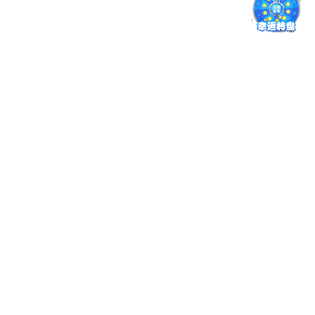
己不断向前迈进。所以说, 梅西不仅仅是在追求个人成
就，更是在为整个国家争光，为整个民族振奋士气。
4、对年轻一代运动员的激励作用
作为伟大运动员，费德勒比起普通选手有着更大的影
响力。他在社交媒体上的每一次发声，都可能成为数
百万粉丝关注和模仿的话题。当他赞扬梅西并期待其
再创佳绩时，其实也是间接给予年轻运动员们一种鼓
励——即便面对强大的竞争，只要付出努力，就有可
能实现梦想。
特别是在如今这个信息高度发达、竞争日益加剧的时
代，年轻一代需要看到成功者背后的故事，而不是单
纯聚焦于结果。从费德勒与梅西身上，他们看到了拼
搏、不屈不挠以及团队合作的重要性。这些品质远比