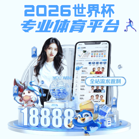
注册入口
开云kaiyun官方入口
APP与
网页版入口｜畅享全球体育赛
事与数据服务
欢迎访问
开云kaiyun官方入口
，提供全面覆盖
足球、篮球、电竞等项目的赛事资讯与数据内
容， 支持
APP下载
与
网页使用
，每日同步更新
千场比赛，聚焦热门体育内容， 助您轻松获取
赛事动态，掌握比赛节奏。