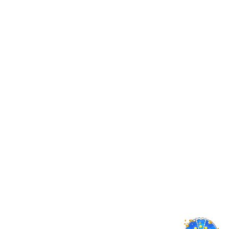
的荣耀。不论是网球还是足球，每当国歌奏响时，那
种自豪感是无法用语言来形容的。费德勒在谈及梅西
时强调了这一点，因为作为阿根廷队长，梅西肩负着
全国人民寄予厚望，这份责任感既是一种动力，也是
一种负担。
然而，当个人成就与国家荣誉结合时，会形成一种奇
妙且强大的力量。例如，在2022年世界杯中，阿根廷
最终捧杯，不仅完成了对自身能力的一次证明，也让
全国人民倍感骄傲。这样的胜利使得每一个支持者都
觉得自己参与到了其中，而这正是体育带给人们最大
的吸引力之一。
同时，像梅西这样的超级明星也会影响到年轻球员的
发展，他们会把这些伟大的成就视作榜样，以激励自