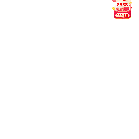
谱写人生，并借由自己的经历影响着无数年轻人的成
长道路。
未来，我们希望看到的不仅是赛场上的成绩，还有这
份跨越时间与空间的人文情怀。在这个过程中，每一
个热爱生活的人，都可以从中汲取力量，让我们一起
期待更多动人的瞬间，共同见证这段非凡旅程！
上一篇：
太阳主帅透露杰伦格林缺席今日与…
下一篇：
夸梅怒斥阿特金森无能表现面对18