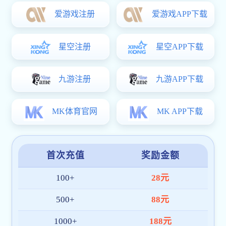
的两位运动员。费德勒作为网球传奇，他的成就令世
界瞩目，而梅西则是足球领域的巅峰代表。近期，费
德勒对梅西在世界杯夺冠后的表现表示赞赏，认为这
为梅西减轻了巨大的心理压力，并期待他在本届世界
杯中的精彩表现。这篇文章将从四个方面深入探讨费
德勒对于梅西夺冠的看法以及对其未来表现的期待，
包括两位运动员的职业生涯、心理压力管理、他们所
代表的国家荣誉，以及对年轻一代运动员的激励作
用。通过这些分析，我们不仅能更好地理解费德勒和
梅西之间深厚的相互尊重，也能感受到体育精神如何
跨越不同项目，实现共鸣。
1、两位运动员的职业生涯
费德勒与梅西都拥有辉煌而独特的职业生涯，他们分