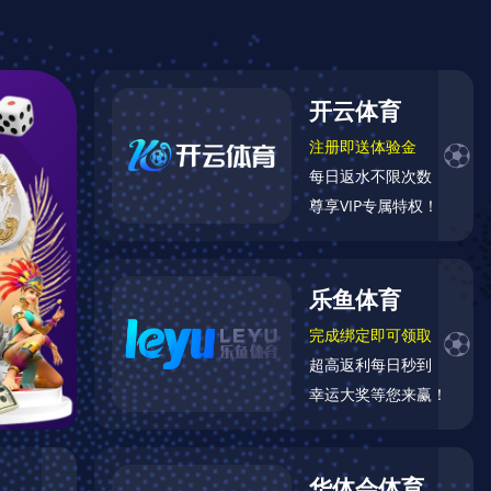
注册入口
球体育赛事与数据服务
内容， 支持
APP下载
与
网页使用
，每
，掌握比赛节奏。