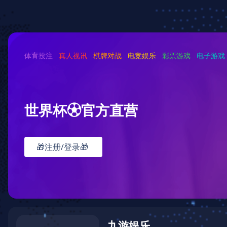
开云kaiyun官方入
欢迎访问
开云kaiyun官方入口
，提供
日同步更新千场