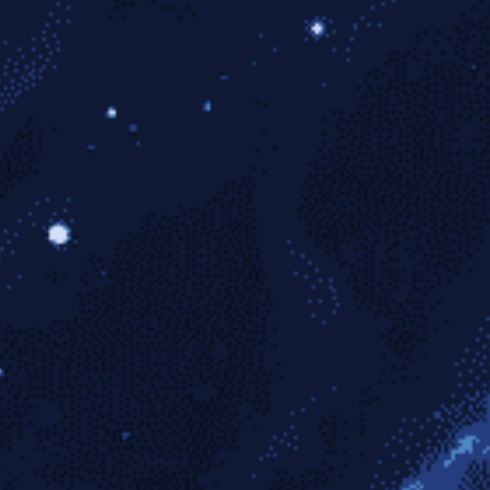
疑自己的能力，从而影响了他们在场上的表现。这种情况一旦形
得他们难以发挥出真正水平。
，很容易产生负面的连锁反应。在赛季初期建立起来的一些良好
每个人都处于一种孤立无援的状态之中。
重要。如果阿特金森能够意识到这一点，并采取相应措施，那么
使得球队始终徘徊在失败与挫折之间。
是否继续信任阿特金森作为主教练。这不仅关乎短期内恢复竞技
，以增强团队凝聚力和提升战斗力。
一步，他们可以帮助运动员调节心态，提高自信心。此外，对训