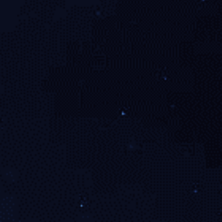
下一篇：
韩国混血归化球员卡斯特罗普入选