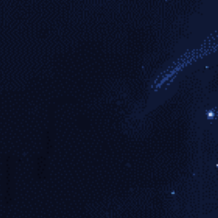
3、士气低落影响表现
长时间处于低谷状态下，不少球员开始怀
想要证明自己，但整体氛围依然压抑，使
更重要的是，当一个团队士气低落的时候
痕。而这又进一步削弱了球队凝聚力，让
因此，加强心理辅导和团队建设显得尤为
是，目前看来他并未对此给予足够重视，
4、未来发展的方向
为了拯救当前困境，俱乐部必须认真考虑
他，那么就必须要求其改变现有工作方式
同时，引入专业心理顾问也是非常必要的