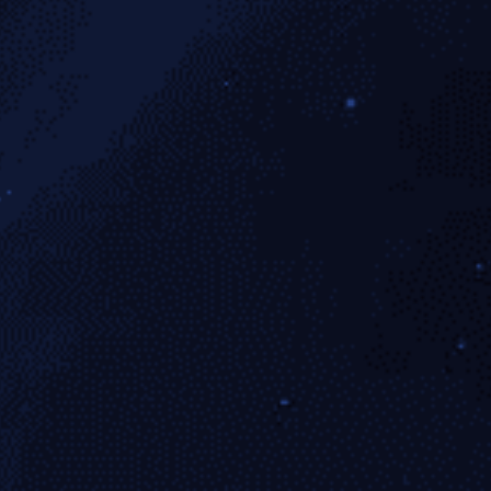
热议的荒谬
闻层出不穷，尤其是阿丹对其中细节...
费城活塞迎
费城76人、骑士的两场精彩对决吸...
荷兰能取得