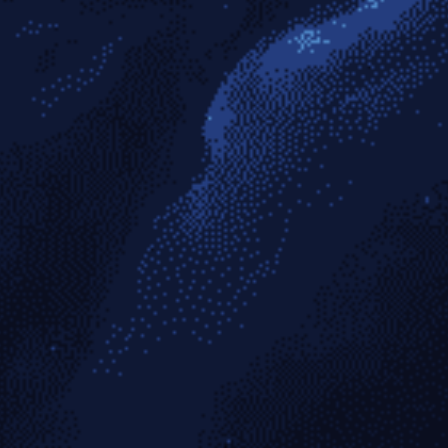
。
方位、多层次地进行改革。而这不仅仅是为了赢回信任，更是为
特金森背后的深层原因不仅仅是单一事件所造成，而是多个因素
成了一幅复杂的画面，让人不得不深思其背后的根源所在。
都需要认真审视现状，并采取切实可行的措施，以期逐步走出低