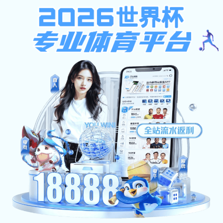
注册入口
开云kaiyun官方入口，值得信赖
的数字体育平台
自创立以来，平台始终坚持“以技术驱动体验、以数据构建价
值”为核心理念，专注打造一个安全、高效、智能的体育赛事
服务生态系统。 十余年深耕亚洲市场，我们的服务网络覆盖
多个国家与地区，赢得了数百万用户的信赖与支持。
作为领先的
开云(中国)Kaiyun·官方网站-登录入口
平
台，我们融合全球架构与赛事数据接口，构建覆盖体
育赛事、数据推送、互动分析的多元服务体系。 平台
支持 PC、H5、APP 多端接入，并配备防劫持机制与