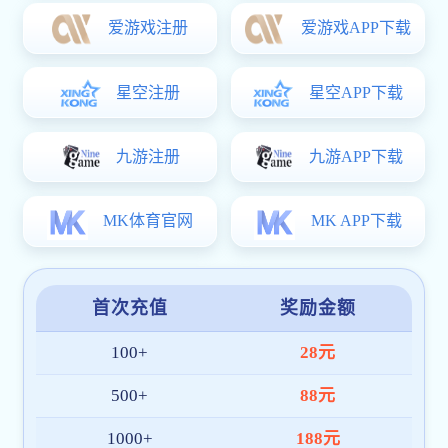
球员杰伦·格林的伤情更新。他表示，杰伦将缺席今天
与对手的比赛，并且下一场比赛也难以出战。然而，
主帅同时指出，杰伦复出的希望正在逐渐增加。本文
将从四个方面详细探讨这一消息的背景和影响，包括
杰伦·格林的重要性、目前的伤情情况、球队应对策略
以及未来展望。这些因素共同构成了对太阳队接下来
比赛形势的全面分析，为球迷提供更深入的理解。
1、杰伦·格林的重要性
作为太阳队的一名核心球员，杰伦·格林在进攻端和防
守端均扮演着不可或缺的角色。他不仅具备出色的得
分能力，其灵活多变的打法常常能为球队打开局面。
此外，他在场上的领导才能和心理素质也为年轻队员
树立了榜样，使整个团队更加团结。