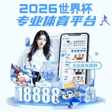
注册入口
开云kaiyun官方入口
APP与
网页版入口｜畅享全球体育赛
事与数据服务
欢迎访问
开云kaiyun官方入口
，提供全面覆盖
足球、篮球、电竞等项目的赛事资讯与数据内
容， 支持
APP下载
与
网页使用
，每日同步更新
千场比赛，聚焦热门体育内容， 助您轻松获取
赛事动态，掌握比赛节奏。