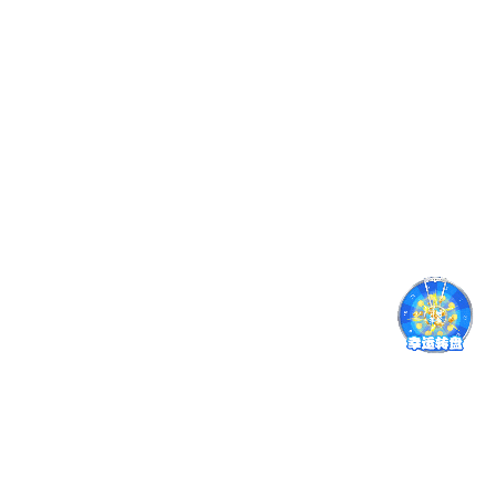
另外，在进攻端，虽然身为守门员，但王大雷不遗余
力地参与进攻，通过精确传球帮助前锋创造机会。他
五次助攻的数据，不仅让人惊讶，也展示了现代足球
对多面手型选手需求日益增加的一种趋势。在关键时
刻，他用实际行动告诉大家：即使是守门员，同样可
以为胜利贡献力量。
4、未来展望与影响
随着年龄增长，许多人可能会担心运动员状态下滑的
问题。然而，对于王大雷来说，这恰恰是新阶段的新
开始。尽管已达到300场这样的辉煌成就，但他仍然
渴望继续挑战自我，并希望能带领团队取得更多荣
誉。他表示：“目标就是不断突破自我，一步一步走向
更高峰。”