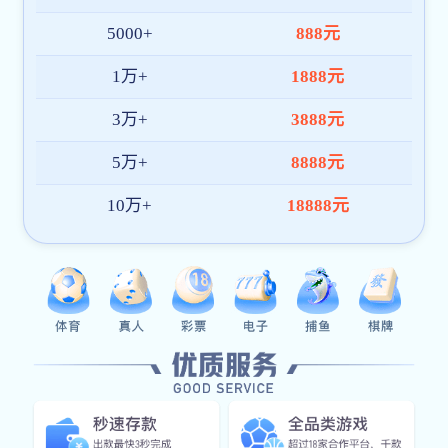
为球队的重要一员，并凭借稳定的发挥赢得了教练和
球迷们的认可。
随着时间推移，王大雷在各个赛季中的表现越来越出
色，不仅是球队防线上的定海神针，还多次带领球队
获得佳绩。他曾帮助山东鲁能赢得多个地方性及全国
性冠军，也因此积累了丰富的大赛经验，为之后的发
展奠定了坚实基础。
如今，经过近二十年的奋斗，王大雷终于迎来了自己
的300场中超联赛。这个数字不仅仅是一个简单的数
据，更代表着他对中国足球事业的不懈追求与奉献精
神，是每一位足球爱好者心目中的英雄。
2、技术特点与风格
作为一名顶级门将，王大雷拥有极为扎实的基本功。