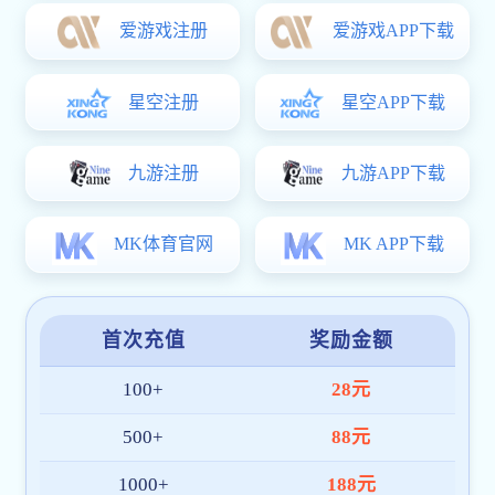
迎来了自己职业生涯的一个重要里程碑——在中超联
赛中完成了第300场比赛。这场比赛不仅标志着他在
职业生涯中的又一重大成就，同时也展示了他在这段
旅程中的卓越表现。王大雷以92次零封和5次助攻的
辉煌纪录，成为了中超历史上最具代表性的门将之
一。本文将从四个方面详细阐述王大雷的这一里程碑
之战，包括他的职业历程、技术特点、对球队的贡献
以及未来展望，让我们一起回顾这位传奇门将的非凡
旅程。
1、王大雷的职业历程
王大雷自出道以来就展现出了过人的潜力，他于2006
年首次登场亮相于中超联赛，那时他还只是一个名不
见经传的年轻门将。在经过几年的磨练后，他逐渐成