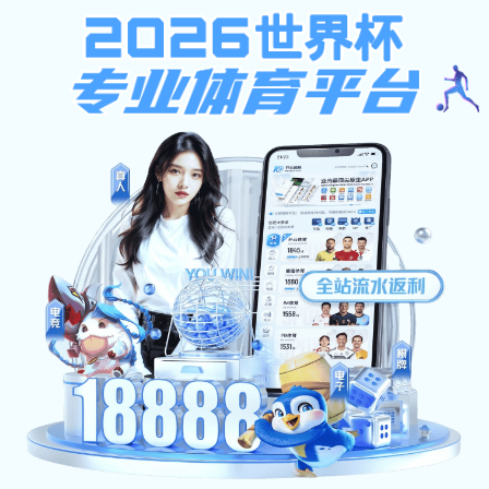
注册入口
开云kaiyun官方入口
APP与
网页版入口｜畅享全球体育赛
事与数据服务
欢迎访问
开云kaiyun官方入口
，提供全面覆盖
足球、篮球、电竞等项目的赛事资讯与数据内
容， 支持
APP下载
与
网页使用
，每日同步更新
千场比赛，聚焦热门体育内容， 助您轻松获取
赛事动态，掌握比赛节奏。