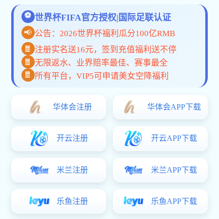
手机App
网页版
阿丹谈皇马更衣室细节被外界热议
的荒谬性与不实性
2026-07-03 14:46
29 次阅读
首页
/
体育资讯
近年来，关于皇家马德里更衣室的传闻层出不穷，尤