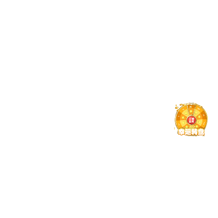
的负面影响。同时，这也能帮助增强粉丝对球队及其
决策过程的信任感，从而形成良性的互动循环。
4、对球队文化的误解
皇马具有独特而丰富的球队文化，这是支撑其成功的
重要因素之一。然而，在外界看来，这种文化常常被
简化甚至扭曲。例如，一些人认为强烈竞争意识就意
味着内部冲突，其实这是一种极大的误区。
竞争意识确实是推动优秀运动员进步的重要动力，但
它并不排斥团结与合作。在皇马这样高水平的平台
上，每位球员都希望展现自己的实力，同时又必须接
受团队战术安排，这就要求他们具备较强的适应能力
与协作精神。从这个角度来看，更衣室内所存在的问
题更多的是工作方式上的不同，而非个人仇恨或敌